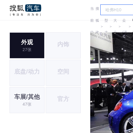
当
搜
车
大
前
狐
型
大
众
＞
＞
＞
＞
位
汽
大
众
(进
外观
内饰
置:
车
全
口)
27张
底盘/动力
空间
车展/其他
官方
47张