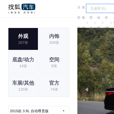
当
搜
车
起
前
狐
型
起
亚
＞
＞
＞
＞
位
汽
大
亚
(进
外观
内饰
置:
车
全
口)
207张
204张
底盘/动力
空间
14张
8张
车展/其他
官方
120张
74张
2015款 3.8L 自动尊贵版