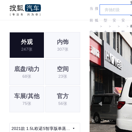
当
搜
车
长
长
前
狐
型
安
安
＞
＞
＞
＞
位
汽
大
凯
凯
外观
内饰
置:
车
全
程
程
247张
307张
底盘/动力
空间
68张
23张
车展/其他
官方
75张
56张
2021款 1.5L欧诺S智享版单蒸空