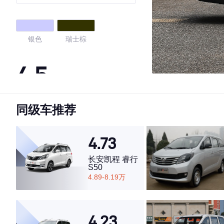
调客车JL473QG
银色
瑞士棕
4.5
同级车推荐
·外观表现一般，低于70%同级车
·内饰表现一般，低于70%同级车
·空间表现一般，低于56%同级车
4.73
长安凯程 睿行
S50
4.89-8.19万
4.23