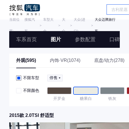
当前位
搜狐汽
车型大
大
大众(进
大众迈腾旅行
＞
＞
＞
＞
置:
车
全
众
口)
车
车系首页
图片
参数配置
口碑
外观(595)
内饰·VR(1074)
底盘/动力(278)
不限车型
停售
不限颜色
开罗金
糖果白
铁灰
2015款 2.0TSI 舒适型