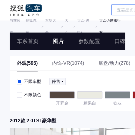
当前位
搜狐汽
车型大
大
大众(进
大众迈腾旅行
＞
＞
＞
＞
置:
车
全
众
口)
车
车系首页
图片
参数配置
口碑
外观(595)
内饰·VR(1074)
底盘/动力(278)
不限车型
停售
不限颜色
开罗金
糖果白
铁灰
2012款 2.0TSI 豪华型