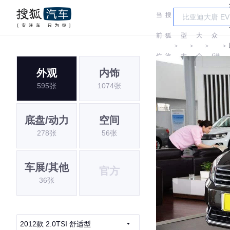
当
搜
车
大
前
狐
型
大
众
＞
＞
＞
＞
位
汽
大
众
(进
外观
内饰
置:
车
全
口)
595张
1074张
底盘/动力
空间
278张
56张
车展/其他
官方
36张
2012款 2.0TSI 舒适型