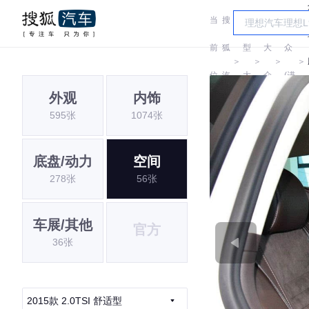
当
搜
车
大
前
狐
型
大
众
＞
＞
＞
＞
位
汽
大
众
(进
外观
内饰
置:
车
全
口)
595张
1074张
底盘/动力
空间
278张
56张
车展/其他
官方
36张
2015款 2.0TSI 舒适型