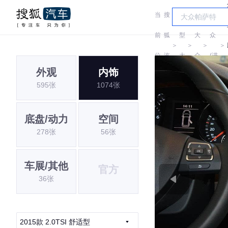
当
搜
车
大
前
狐
型
大
众
＞
＞
＞
＞
位
汽
大
众
(进
外观
内饰
置:
车
全
口)
595张
1074张
底盘/动力
空间
278张
56张
车展/其他
官方
36张
2015款 2.0TSI 舒适型