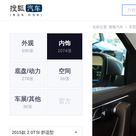
当前位置:
搜狐汽车
＞
车型
外观
内饰
595张
1074张
底盘/动力
空间
278张
56张
车展/其他
官方
36张
2015款 2.0TSI 舒适型