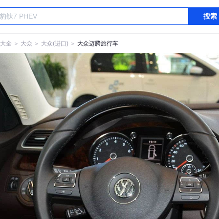
搜索
大全
＞
大众
＞
大众(进口)
＞
大众迈腾旅行车