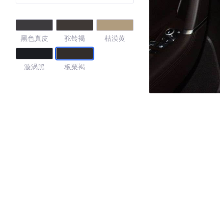
黑色真皮
驼铃褐
枯漠黄
漩涡黑
板栗褐
4.4
·外观表现一般，低于65%同级车
·内饰表现一般，低于69%同级车
·空间表现较为优秀，优于57%同级车