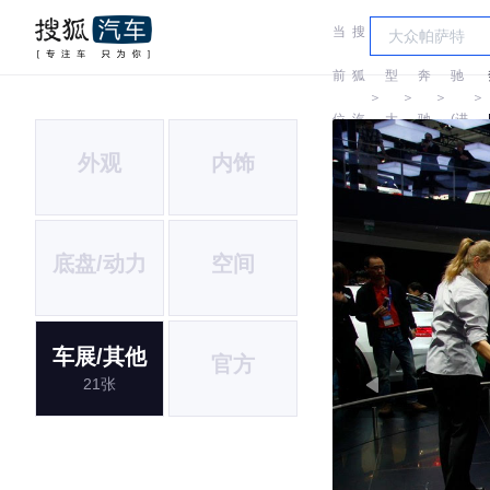
当
搜
车
奔
前
狐
型
奔
驰
＞
＞
＞
＞
位
汽
大
驰
(进
外观
内饰
置:
车
全
口)
底盘/动力
空间
车展/其他
官方
21张