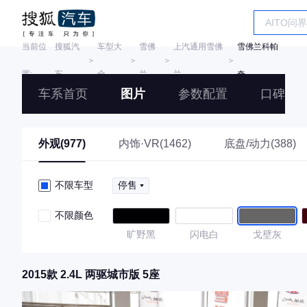
当前位
搜狐汽
车型大
雪佛
上汽通用雪佛
雪佛兰科帕
＞
＞
＞
＞
置:
车
全
兰
兰
奇
车系首页
图片
参数配置
口碑
外观(977)
内饰·VR(1462)
底盘/动力(388)
不限车型
停售
不限颜色
旷野黑
闪电白
戈壁灰
2015款 2.4L 两驱城市版 5座