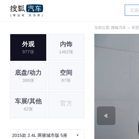
当前位置:
搜狐汽车
＞
车型
外观
内饰
977张
1462张
底盘/动力
空间
388张
87张
车展/其他
官方
42张
2015款 2.4L 两驱城市版 5座