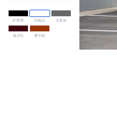
旷野黑
闪电白
戈壁灰
波尔红
摩卡棕
4.25
·外观表现一般，低于92%同级车
·内饰表现一般，低于92%同级车
·空间表现较为优秀，优于53%同级车