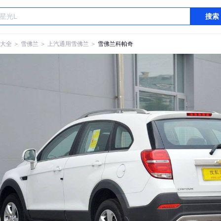
搜索
大全
＞
雪佛兰
＞
上汽通用雪佛兰
＞
雪佛兰科帕奇