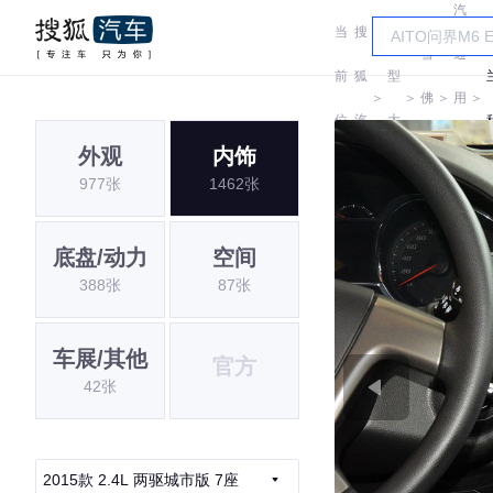
汽
当
搜
车
雪
通
前
狐
型
＞
＞
佛
＞
用
＞
位
汽
大
兰
雪
外观
内饰
置:
车
全
977张
1462张
佛
兰
底盘/动力
空间
388张
87张
车展/其他
官方
42张
2015款 2.4L 两驱城市版 7座