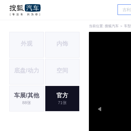
当前位置:
搜狐汽车
＞
车型
外观
内饰
底盘/动力
空间
车展/其他
官方
88张
71张