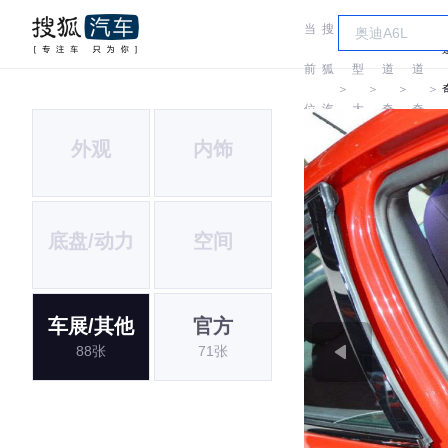
当
搜
车
前
狐
型
道
道
＞
＞
＞
＞
位
汽
大
奇
奇
D
外观
内饰
置:
车
全
底盘/动力
空间
车展/其他
官方
88张
71张