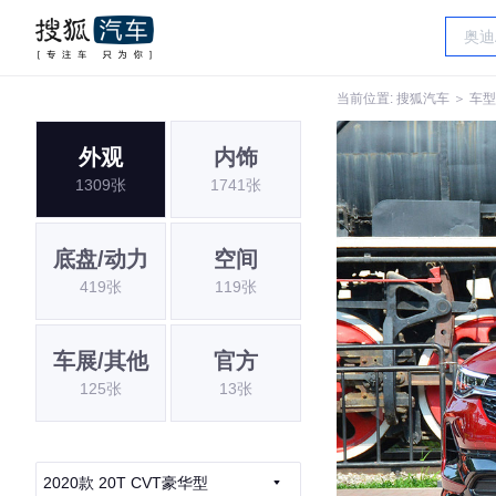
当前位置:
搜狐汽车
＞
车型
外观
内饰
1309张
1741张
底盘/动力
空间
419张
119张
车展/其他
官方
125张
13张
2020款 20T CVT豪华型