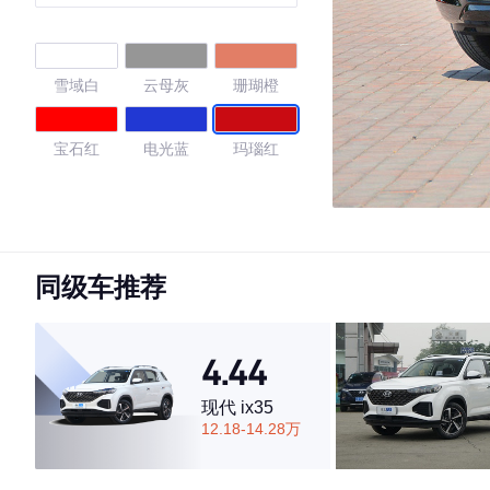
雪域白
云母灰
珊瑚橙
宝石红
电光蓝
玛瑙红
4.6
同级车推荐
·外观表现一般，低于60%同级车
·内饰表现较为优秀，优于67%同级车
·空间表现一般，低于78%同级车
4.44
现代 ix35
12.18-14.28万