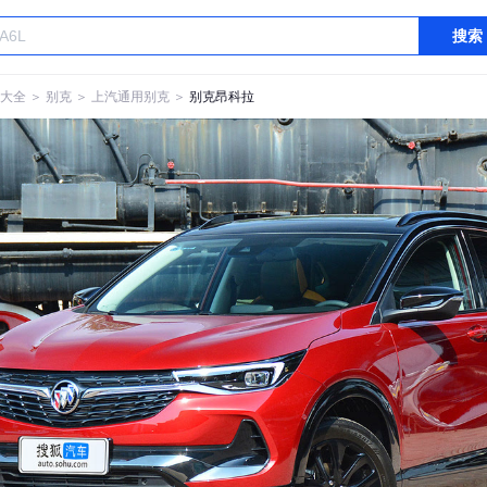
搜索
大全
＞
别克
＞
上汽通用别克
＞
别克昂科拉