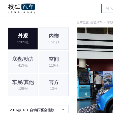
当前位置:
搜狐汽车
＞
车型
外观
内饰
1309张
1741张
底盘/动力
空间
419张
119张
车展/其他
官方
125张
13张
2016款 18T 自动四驱全能旗舰