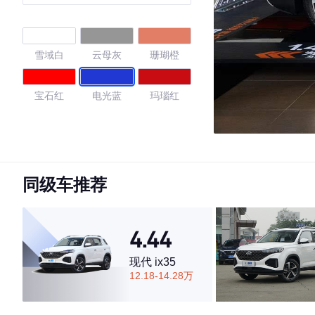
型
雪域白
云母灰
珊瑚橙
宝石红
电光蓝
玛瑙红
4.6
同级车推荐
·外观表现一般，低于60%同级车
·内饰表现较为优秀，优于67%同级车
·空间表现一般，低于78%同级车
4.44
现代 ix35
12.18-14.28万