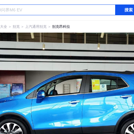
搜索
大全
＞
别克
＞
上汽通用别克
＞
别克昂科拉