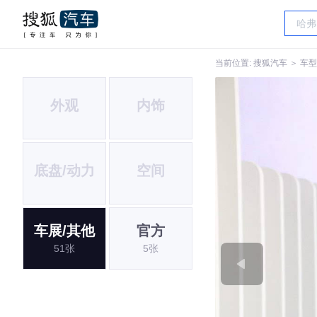
当前位置:
搜狐汽车
＞
车型
外观
内饰
底盘/动力
空间
车展/其他
官方
51张
5张