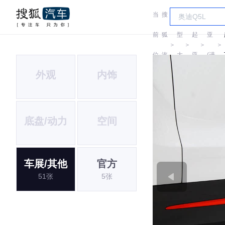
当
搜
车
起
前
狐
型
起
亚
＞
＞
＞
＞
位
汽
大
亚
(进
外观
内饰
置:
车
全
口)
底盘/动力
空间
车展/其他
官方
51张
5张