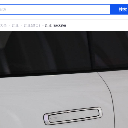
搜索
大全
＞
起亚
＞
起亚(进口)
＞
起亚Trackster