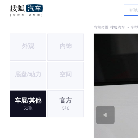
当前位置:
搜狐汽车
＞
车型
外观
内饰
底盘/动力
空间
车展/其他
官方
51张
5张