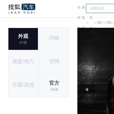
当
搜
车
前
狐
型
＞
＞
MG
＞
MG
位
汽
大
外观
内饰
置:
车
全
47张
底盘/动力
空间
官方
车展/其他
54张