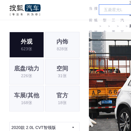
当
搜
车
广
前
狐
型
三
汽
＞
＞
＞
＞
位
汽
大
菱
三
外观
内饰
置:
车
全
菱
623张
828张
底盘/动力
空间
226张
31张
车展/其他
官方
168张
18张
2020款 2.0L CVT智领版