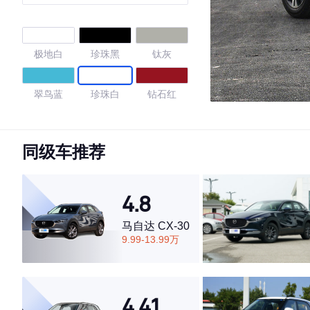
极地白
珍珠黑
钛灰
翠鸟蓝
珍珠白
钻石红
4.7
同级车推荐
·外观表现较为优秀，优于65%同级车
4.8
·内饰表现一般，低于75%同级车
·空间表现一般，低于75%同级车
马自达 CX-30
9.99-13.99万
4.41