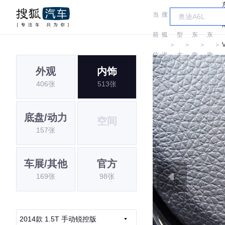
当
搜
车
前
狐
型
东
东
＞
＞
＞
＞
位
汽
大
南
南
外观
内饰
置:
车
全
406张
513张
底盘/动力
空间
157张
车展/其他
官方
169张
98张
2014款 1.5T 手动锐控版