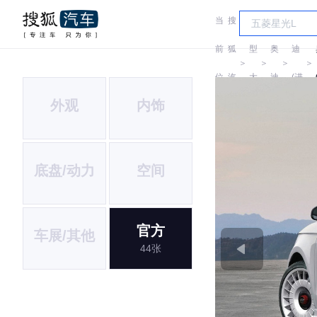
当
搜
车
奥
前
狐
型
奥
迪
＞
＞
＞
＞
位
汽
大
迪
(进
外观
内饰
置:
车
全
口)
底盘/动力
空间
官方
车展/其他
44张