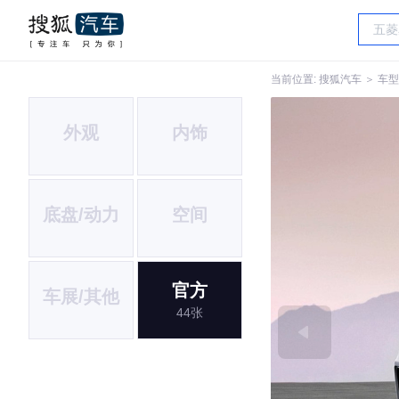
当前位置:
搜狐汽车
＞
车型
外观
内饰
底盘/动力
空间
官方
车展/其他
44张