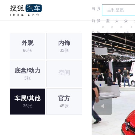
当
搜
车
大
前
狐
型
大
众
＞
＞
＞
＞
位
汽
大
众
(进
外观
内饰
置:
车
全
口)
66张
33张
底盘/动力
空间
3张
车展/其他
官方
36张
45张