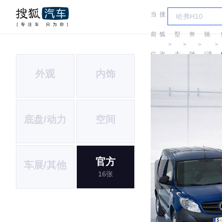
当
搜
车
奔
前
狐
型
奔
驰
＞
＞
＞
＞
位
汽
大
驰
(进
外观
内饰
置:
车
全
口)
底盘/动力
空间
官方
车展/其他
16张