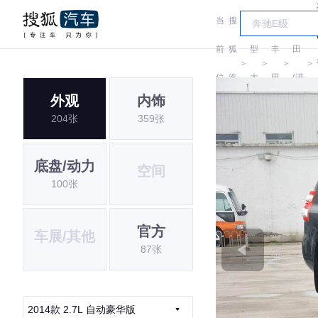
当
搜
车
丰
前
狐
型
丰
田
＞
＞
＞
＞
位
汽
大
田
(进
外观
内饰
置:
车
全
口)
204张
359张
底盘/动力
空间
100张
官方
车展/其他
87张
2014款 2.7L 自动豪华版