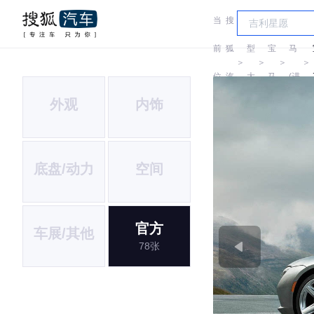
当
搜
车
宝
前
狐
型
宝
马
＞
＞
＞
＞
位
汽
大
马
(进
外观
内饰
置:
车
全
口)
底盘/动力
空间
官方
车展/其他
78张