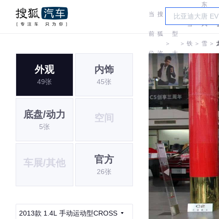
东
当
搜
车
雪
风
前
狐
型
＞
＞
铁
＞
雪
＞
位
汽
大
龙
铁
外观
内饰
置:
车
全
49张
45张
龙
底盘/动力
空间
5张
官方
车展/其他
26张
2013款 1.4L 手动运动型CROSS