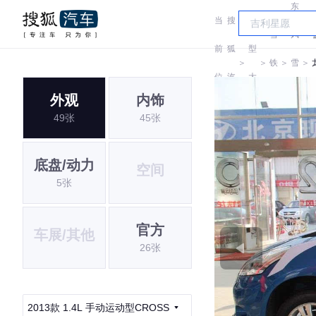
东
当
搜
车
雪
风
前
狐
型
＞
＞
铁
＞
雪
＞
位
汽
大
龙
铁
外观
内饰
置:
车
全
49张
45张
龙
底盘/动力
空间
5张
官方
车展/其他
26张
2013款 1.4L 手动运动型CROSS