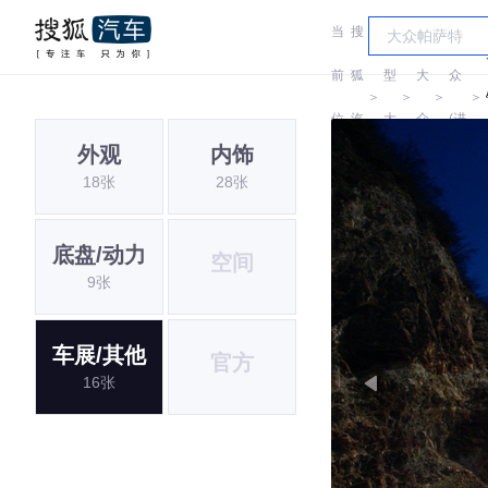
当
搜
车
大
前
狐
型
大
众
＞
＞
＞
＞
位
汽
大
众
(进
外观
内饰
置:
车
全
口)
18张
28张
底盘/动力
空间
9张
车展/其他
官方
16张