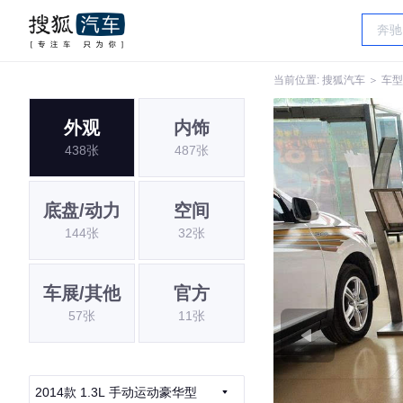
当前位置:
搜狐汽车
＞
车型
外观
内饰
438张
487张
底盘/动力
空间
144张
32张
车展/其他
官方
57张
11张
2014款 1.3L 手动运动豪华型