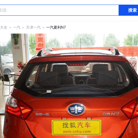
搜索
大全
＞
一汽
＞
天津一汽
＞
一汽夏利N7