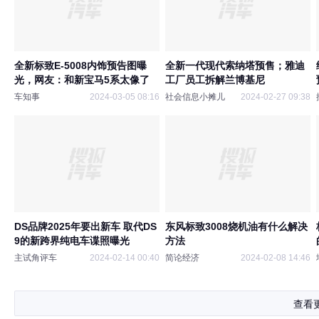
全新标致E-5008内饰预告图曝
全新一代现代索纳塔预售；雅迪
光，网友：和新宝马5系太像了
工厂员工拆解兰博基尼
车知事
2024-03-05 08:16
社会信息小摊儿
2024-02-27 09:38
DS品牌2025年要出新车 取代DS
东风标致3008烧机油有什么解决
9的新跨界纯电车谍照曝光
方法
主试角评车
2024-02-14 00:40
简论经济
2024-02-08 14:46
查看