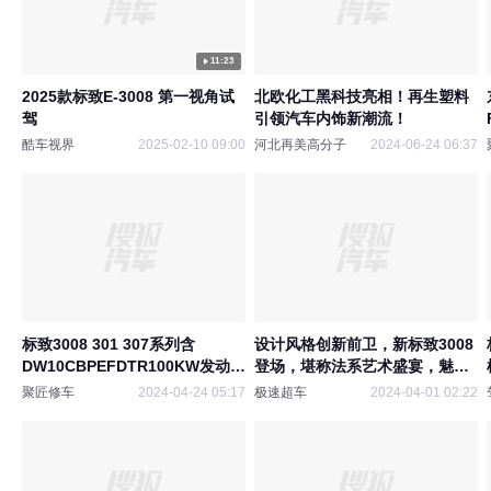
11:23
2025款标致E-3008 第一视角试
北欧化工黑科技亮相！再生塑料
驾
引领汽车内饰新潮流！
酷车视界
2025-02-10 09:00
河北再美高分子
2024-06-24 06:37
标致3008 301 307系列含
设计风格创新前卫，新标致3008
DW10CBPEFDTR100KW发动机
登场，堪称法系艺术盛宴，魅力
电路图册维修手册更新
非凡
聚匠修车
2024-04-24 05:17
极速超车
2024-04-01 02:22