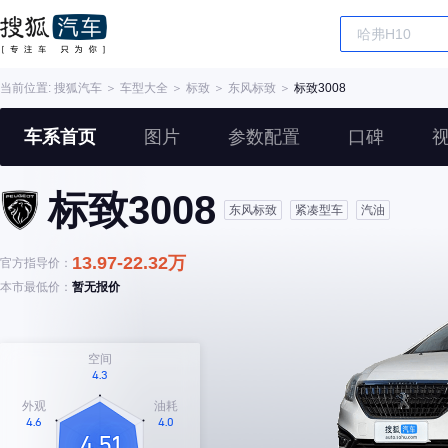
当前位置:
搜狐汽车
＞
车型大全
＞
标致
＞
东风标致
＞
标致3008
车系首页
图片
参数配置
口碑
标致3008
东风标致
紧凑型车
汽油
13.97-22.32万
官方指导价：
本市最低价：
暂无报价