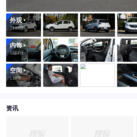
外观
1149张
内饰
1664张
空间
110张
资讯