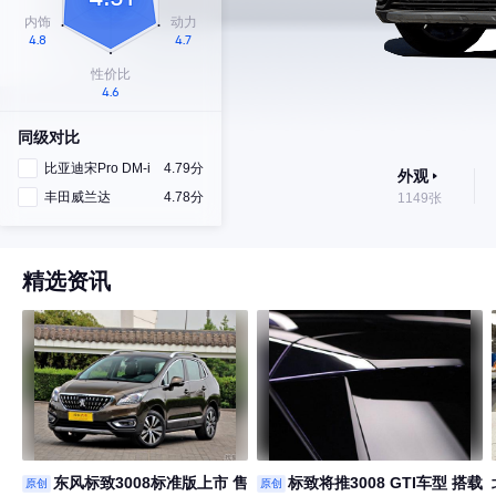
同级对比
比亚迪宋Pro DM-i
4.79分
外观
丰田威兰达
4.78分
1149张
精选资讯
东风标致3008标准版上市 售
标致将推3008 GTI车型 搭载
原创
原创