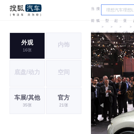
当
搜
车
起
前
狐
型
起
亚
＞
＞
＞
＞
位
汽
大
亚
(进
外观
内饰
置:
车
全
口)
16张
底盘/动力
空间
车展/其他
官方
35张
21张