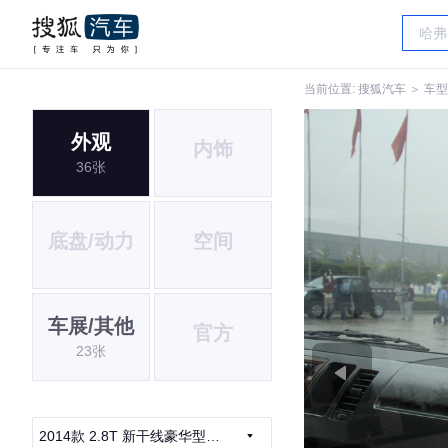
当前位置:
搜狐汽车
＞
车型
外观
内饰
36张
底盘/动力
空间
车展/其他
官方
23张
2014款 2.8T 新干线豪华型