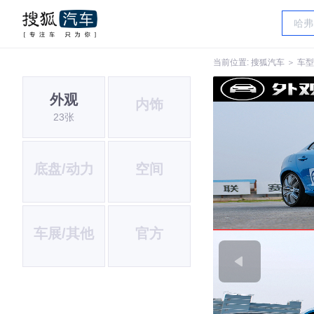
当前位置:
搜狐汽车
＞
车型
外观
内饰
23张
底盘/动力
空间
车展/其他
官方