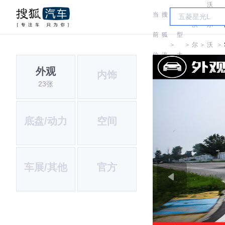
沃
当
搜
车
沃
尔
前
狐
型
＞
＞
尔
＞
沃
＞
位
汽
大
沃
(进
外观
内饰
置:
车
全
23张
口)
底盘/动力
空间
车展/其他
官方