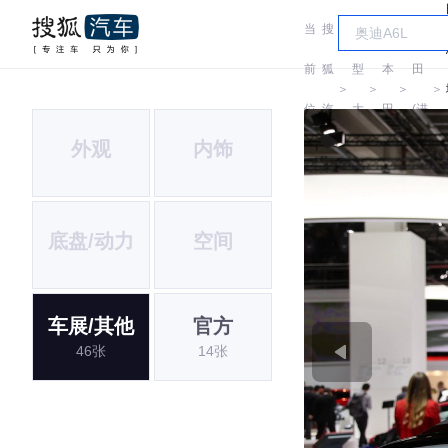
当
搜
车
本
前
狐
型
本
田
＞
＞
＞
＞
位
汽
大
田
(进
外观
内饰
置:
车
全
口)
底盘/动力
空间
车展/其他
官方
46张
14张