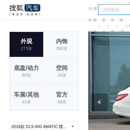
当
搜
车
奔
前
狐
型
奔
驰
＞
＞
＞
＞
位
汽
大
驰
(进
外观
内饰
置:
车
全
口)
273张
380张
底盘/动力
空间
80张
16张
车展/其他
官方
41张
46张
2016款 CLS 400 4MATIC 猎装