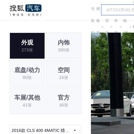
当
搜
车
奔
前
狐
型
奔
驰
＞
＞
＞
＞
位
汽
大
驰
(进
外观
内饰
置:
车
全
口)
273张
380张
底盘/动力
空间
80张
16张
车展/其他
官方
41张
46张
2016款 CLS 400 4MATIC 猎装