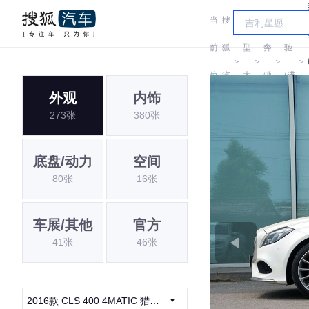
当
搜
车
奔
前
狐
型
奔
驰
＞
＞
＞
＞
位
汽
大
驰
(进
外观
内饰
置:
车
全
口)
273张
380张
底盘/动力
空间
80张
16张
车展/其他
官方
41张
46张
2016款 CLS 400 4MATIC 猎装