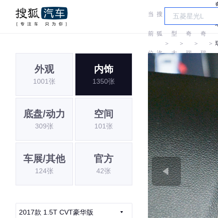
当
搜
车
前
狐
型
奇
奇
＞
＞
＞
＞
位
汽
大
瑞
瑞
外观
内饰
置:
车
全
1001张
1350张
底盘/动力
空间
309张
101张
车展/其他
官方
124张
42张
2017款 1.5T CVT豪华版