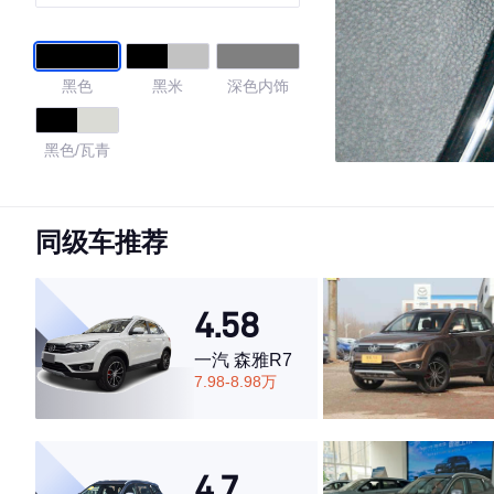
黑色
黑米
深色内饰
黑色/瓦青
4.52
同级车推荐
·外观表现一般，低于87%同级车
4.58
·内饰表现一般，低于84%同级车
·空间表现一般，低于54%同级车
一汽 森雅R7
7.98-8.98万
4.7