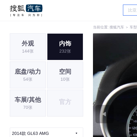
当前位置:
搜狐汽车
＞
车型
外观
内饰
144张
232张
底盘/动力
空间
54张
10张
车展/其他
官方
70张
2014款 GL63 AMG