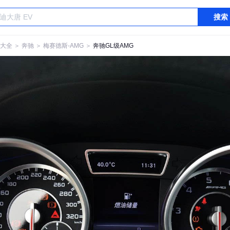
搜索
大全
＞
奔驰
＞
梅赛德斯-AMG
＞
奔驰GL级AMG