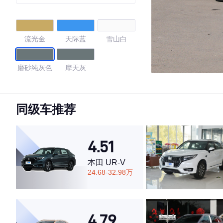
流光金
天际蓝
雪山白
磨砂纯灰色
摩天灰
4.34
同级车推荐
·外观表现一般，低于68%同级车
4.51
·内饰表现一般，低于87%同级车
·空间表现一般，低于93%同级车
本田 UR-V
24.68-32.98万
4.79