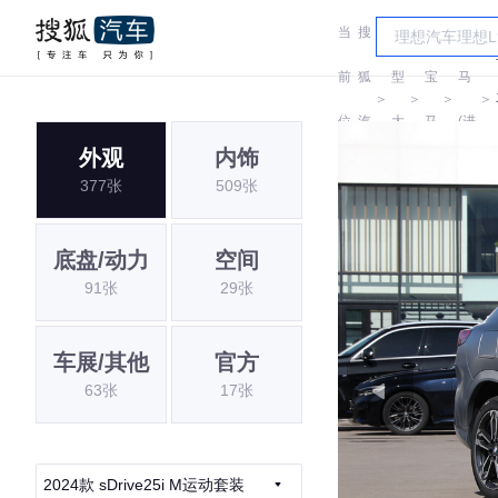
当
搜
车
宝
前
狐
型
宝
马
＞
＞
＞
＞
位
汽
大
马
(进
外观
内饰
置:
车
全
口)
377张
509张
底盘/动力
空间
91张
29张
车展/其他
官方
63张
17张
2024款 sDrive25i M运动套装