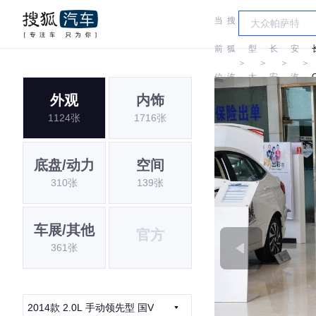
当
搜
车
长
前
狐
型
长
安
＞
＞
＞
＞
位
汽
大
安
汽
外观
内饰
置:
车
全
车
1124张
1716张
底盘/动力
空间
310张
139张
车展/其他
官方
361张
2014款 2.0L 手动领先型 国V