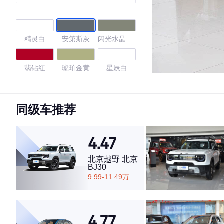
精灵白
安第斯灰
闪光水晶银
灰
翡钻红
琥珀金黄
星辰白
4.75
同级车推荐
4.47
·外观表现较为优秀，优于50%同级车
·内饰表现较为优秀，优于66%同级车
北京越野 北京
·空间表现较为优秀，优于93%同级车
BJ30
9.99-11.49万
4.77