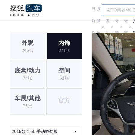
当
搜
车
前
狐
型
奇
奇
＞
＞
＞
＞
位
汽
大
瑞
瑞
外观
内饰
置:
车
全
245张
371张
底盘/动力
空间
74张
61张
车展/其他
官方
75张
2015款 1.5L 手动够劲版