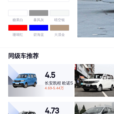
助力LAR
糖果白
暴风灰
晴空银
珊瑚红
碧海蓝
大漠金
流沙金
大地棕
糖果白
同级车推荐
4.23
4.5
长安凯程 欧诺S
·外观表现一般，低于77%同级车
4.69-5.44万
·内饰表现一般，低于81%同级车
·空间表现一般，低于91%同级车
4.73