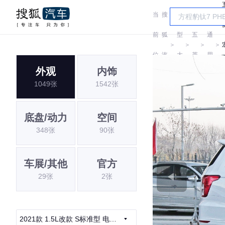
当
搜
车
汽
前
狐
型
五
通
＞
＞
＞
＞
位
汽
大
菱
用
外观
内饰
置:
车
全
五
1049张
1542张
菱
底盘/动力
空间
348张
90张
车展/其他
官方
29张
2张
2021款 1.5L改款 S标准型 电动