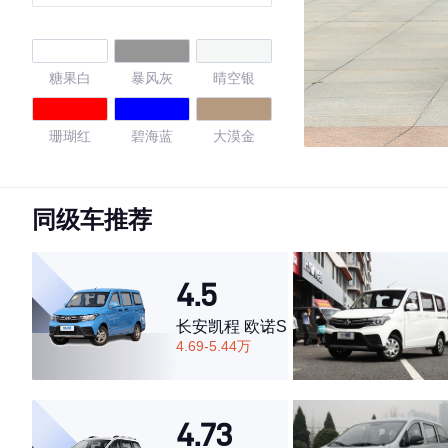
助力LAR
糖果白
暴风灰
晴空银
珊瑚红
碧海蓝
大漠金
流沙金
大地棕
糖果白
同级车推荐
4.23
4.5
长安凯程 欧诺S
·外观表现一般，低于77%同级车
4.69-5.44万
·内饰表现一般，低于81%同级车
·空间表现一般，低于91%同级车
4.73