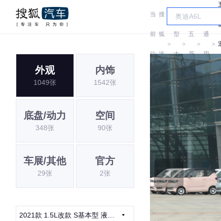
当
搜
车
汽
前
狐
型
五
通
＞
＞
＞
＞
位
汽
大
菱
用
外观
内饰
置:
车
全
五
1049张
1542张
菱
底盘/动力
空间
348张
90张
车展/其他
官方
29张
2张
2021款 1.5L改款 S基本型 液压