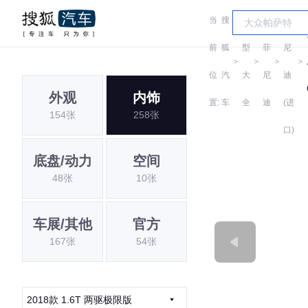
当
搜
车
英
菲
前
狐
型
菲
尼
＞
＞
＞
＞
位
汽
大
尼
迪
外观
内饰
置:
车
全
迪
(进
154张
258张
口)
底盘/动力
空间
48张
10张
车展/其他
官方
167张
54张
2018款 1.6T 两驱极限版